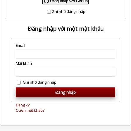
Đăng nhập với GitHub
Ghi nhớ đăng nhập
Đăng nhập với một mật khẩu
Email
Mật khẩu
Ghi nhớ đăng nhập
Đăng ký
Quên mật khẩu?