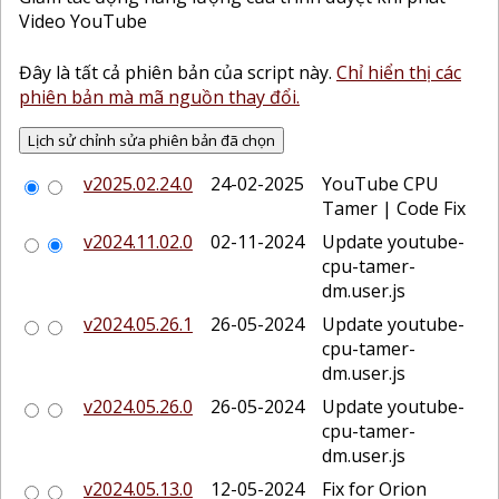
Video YouTube
Đây là tất cả phiên bản của script này.
Chỉ hiển thị các
phiên bản mà mã nguồn thay đổi.
v2025.02.24.0
24-02-2025
YouTube CPU
Tamer | Code Fix
v2024.11.02.0
02-11-2024
Update youtube-
cpu-tamer-
dm.user.js
v2024.05.26.1
26-05-2024
Update youtube-
cpu-tamer-
dm.user.js
v2024.05.26.0
26-05-2024
Update youtube-
cpu-tamer-
dm.user.js
v2024.05.13.0
12-05-2024
Fix for Orion