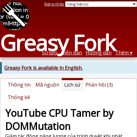
Đăng nhập
Greasy Fork
Scripts
Diễn đàn
Hướng dẫn
Thêm
Greasy Fork is available in English.
Thông tin
Mã nguồn
Lịch sử
Phản hồi (3)
Thống kê
YouTube CPU Tamer by
DOMMutation
Giảm tác động năng lượng của trình duyệt khi phát