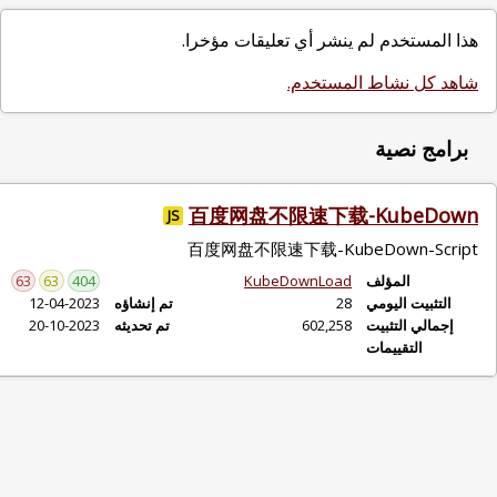
ؤخرا.
فرز حسب:
مرات التثبيت اليومية
百度
JS
إجمالي مرات التثبيت
百度
التقييمات
63
63
404
تاريخ الإنشاء
تم إنشاؤه
12-04-2023
تم تحديثه
20-10-2023
تاريخ التحديث
الاسم
عرض البرامج النصية لـ:
الكل
(كل المواقع)