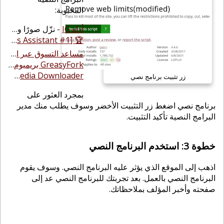
المحبوبة:
أداة IG
-
نزّل صورًا ومقاطع فيديو من منشورات Instagram بنقرة واحدة، بما في ذلك القصص وReels وصور الملف الشخصي.
🏆 [#1 Chess Assistant] A.C.A.S (نظام المساعدة المتقدم في الشطرنج)
مساعد التسوق عبر الإنترنت & الاستعلام عن القسائم تلقائيًا & توفير المال
GreasyFork بريميوم
-
تحسين متقدم لـ GreasyFork وSleazyFork: واجهة حديث
Telegram Media Downloader (تنزيل الفيديو ، الصورة الأصلية ، الضغط ، PNG)
زر تثبيت برنامج نصي
بمجرد العثور على
برنامج نصي اضغط زر التثبيت الأخضر وسوف يطلب منك مدير
البرامج النصية تأكيد التثبيت.
خطوة 3: استخدم البرنامج النصي
اذهب إلى الموقع الذي يؤثر عليه البرنامج النصي. وسوف يقوم
البرنامج النصي بالعمل. بعد تجربتك للبرنامج النصي عد إلى
صفحته وأخبر المؤلف بملاحظاتك.