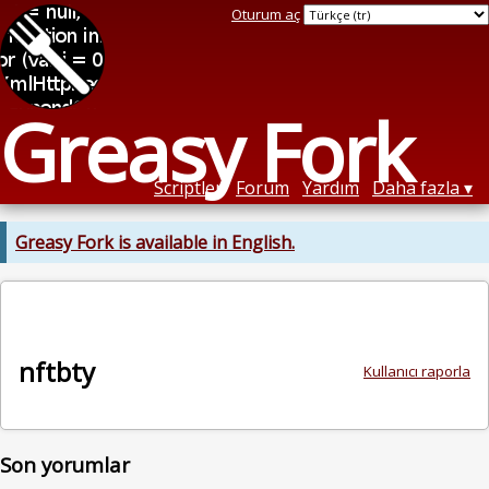
Oturum aç
Greasy Fork
Scriptler
Forum
Yardım
Daha fazla
Greasy Fork is available in English.
nftbty
Kullanıcı raporla
Son yorumlar