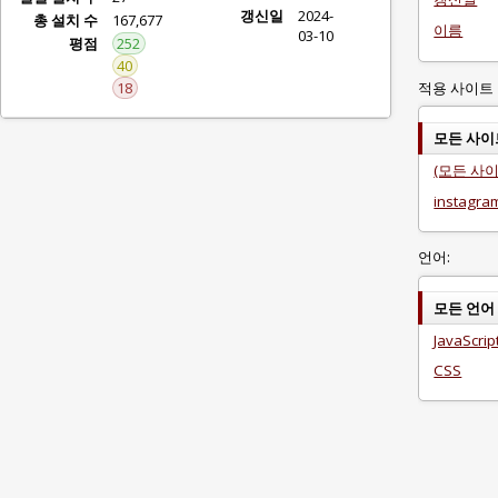
갱신일
2024-
총 설치 수
167,677
이름
03-10
평점
252
40
적용 사이트 
18
모든 사이
(모든 사이
instagra
언어:
모든 언어
JavaScrip
CSS