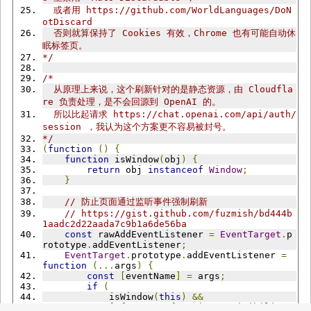
  或者用 https://github.com/WorldLanguages/DoN
otDiscard
  否则就算保持了 Cookies 有效，Chrome 也有可能自动休
眠标签页。
*/
/*
  从原理上来说，这个刷新针对的是静态资源，由 Cloudfla
re 负责处理，是不会回源到 OpenAI 的。
  所以比起请求 https://chat.openai.com/api/auth/
session ，我认为这个方案更不容易被封号。
*/
(
function
()
{
function
 isWindow
(
obj
)
{
return
 obj 
instanceof
Window
;
}
// 防止页面通过监听事件强制刷新
// https://gist.github.com/fuzmish/bd444b
1aadc2d22aada7c9b1a6de56ba
const
 rawAddEventListener 
=
EventTarget
.
p
rototype
.
addEventListener
;
EventTarget
.
prototype
.
addEventListener 
=
function
(...
args
)
{
const
[
eventName
]
=
 args
;
if
(
            isWindow
(
this
)
&&
[
"focus"
,
"focusin"
,
"visibilityc