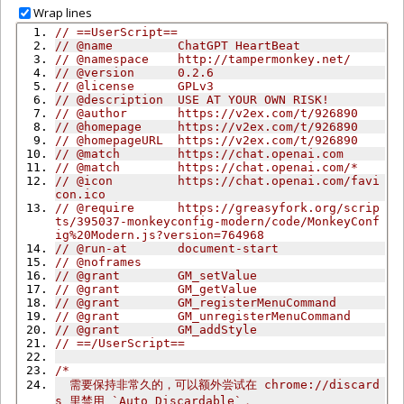
Wrap lines
// ==UserScript==
// @name         ChatGPT HeartBeat
// @namespace    http://tampermonkey.net/
// @version      0.2.6
// @license      GPLv3
// @description  USE AT YOUR OWN RISK!
// @author       https://v2ex.com/t/926890
// @homepage     https://v2ex.com/t/926890
// @homepageURL  https://v2ex.com/t/926890
// @match        https://chat.openai.com
// @match        https://chat.openai.com/*
// @icon         https://chat.openai.com/favi
con.ico
// @require      https://greasyfork.org/scrip
ts/395037-monkeyconfig-modern/code/MonkeyConf
ig%20Modern.js?version=764968
// @run-at       document-start
// @noframes
// @grant        GM_setValue
// @grant        GM_getValue
// @grant        GM_registerMenuCommand
// @grant        GM_unregisterMenuCommand
// @grant        GM_addStyle
// ==/UserScript==
/*
  需要保持非常久的，可以额外尝试在 chrome://discard
s 里禁用 `Auto Discardable`，