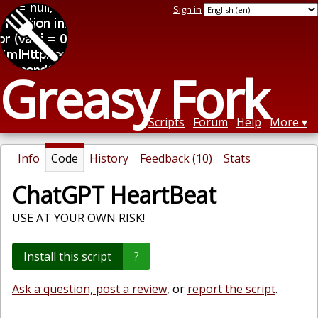
Sign in
Greasy Fork
Scripts
Forum
Help
More
Info
Code
History
Feedback (10)
Stats
ChatGPT HeartBeat
USE AT YOUR OWN RISK!
Install this script
?
Ask a question, post a review
, or
report the script
.