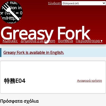
Σύνδεση
Greasy Fork
Κώδικες
Δημόσια Συζήτηση
Βοήθεια
Περισσότερα
Greasy Fork is available in English.
特務E04
Αναφορά χρήστη
Πρόσφατα σχόλια