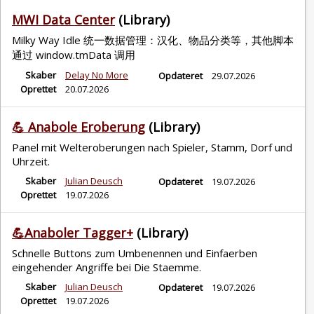
MWI Data Center
(Library)
Milky Way Idle 统一数据管理：汉化、物品分类等，其他脚本
通过 window.tmData 调用
Skaber
Delay No More
Opdateret
29.07.2026
Oprettet
20.07.2026
💪 Anabole Eroberung
(Library)
Panel mit Welteroberungen nach Spieler, Stamm, Dorf und
Uhrzeit.
Skaber
Julian Deusch
Opdateret
19.07.2026
Oprettet
19.07.2026
💪Anaboler Tagger+
(Library)
Schnelle Buttons zum Umbenennen und Einfaerben
eingehender Angriffe bei Die Staemme.
Skaber
Julian Deusch
Opdateret
19.07.2026
Oprettet
19.07.2026