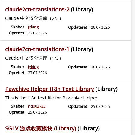
claude2cn-translations-2
(Library)
Claude 中文汉化词库（2/3）
Skaber
jyking
Opdateret
28.07.2026
Oprettet
27.07.2026
claude2cn-translations-1
(Library)
Claude 中文汉化词库（1/3）
Skaber
jyking
Opdateret
28.07.2026
Oprettet
27.07.2026
Pawchive Helper i18n Text Library
(Library)
This is the i18n text file for Pawchive Helper.
Skaber
nd002723
Opdateret
25.07.2026
Oprettet
25.07.2026
SGLV 游戏收藏模块 (Library)
(Library)