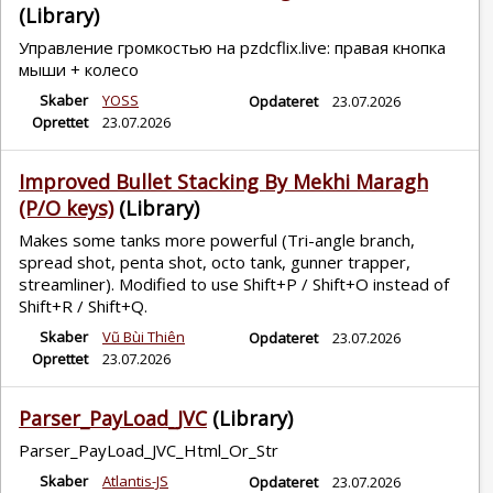
(Library)
Управление громкостью на pzdcflix.live: правая кнопка
мыши + колесо
Skaber
YOSS
Opdateret
23.07.2026
Oprettet
23.07.2026
Improved Bullet Stacking By Mekhi Maragh
(P/O keys)
(Library)
Makes some tanks more powerful (Tri-angle branch,
spread shot, penta shot, octo tank, gunner trapper,
streamliner). Modified to use Shift+P / Shift+O instead of
Shift+R / Shift+Q.
Skaber
Vũ Bùi Thiên
Opdateret
23.07.2026
Oprettet
23.07.2026
Parser_PayLoad_JVC
(Library)
Parser_PayLoad_JVC_Html_Or_Str
Skaber
Atlantis-JS
Opdateret
23.07.2026