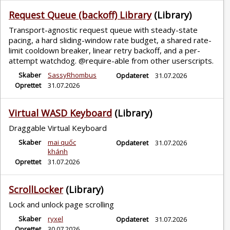
Request Queue (backoff) Library
(Library)
Transport-agnostic request queue with steady-state
pacing, a hard sliding-window rate budget, a shared rate-
limit cooldown breaker, linear retry backoff, and a per-
attempt watchdog. @require-able from other userscripts.
Skaber
SassyRhombus
Opdateret
31.07.2026
Oprettet
31.07.2026
Virtual WASD Keyboard
(Library)
Draggable Virtual Keyboard
Skaber
mai quốc
Opdateret
31.07.2026
khánh
Oprettet
31.07.2026
ScrollLocker
(Library)
Lock and unlock page scrolling
Skaber
ryxel
Opdateret
31.07.2026
Oprettet
30.07.2026