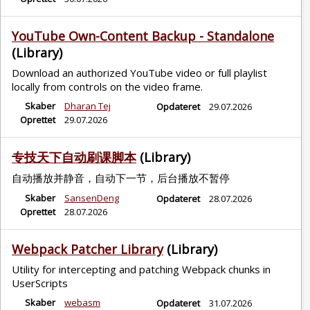
YouTube Own-Content Backup - Standalone
(Library)
Download an authorized YouTube video or full playlist
locally from controls on the video frame.
Skaber
Dharan Tej
Opdateret
29.07.2026
Oprettet
29.07.2026
专技天下自动刷课脚本
(Library)
自动播放并静音，自动下一节，后台播放不暂停
Skaber
SansenDeng
Opdateret
28.07.2026
Oprettet
28.07.2026
Webpack Patcher Library
(Library)
Utility for intercepting and patching Webpack chunks in
UserScripts
Skaber
webasm
Opdateret
31.07.2026