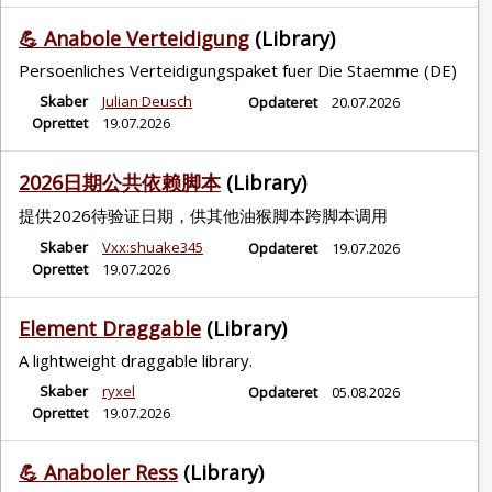
💪 Anabole Verteidigung
(Library)
Persoenliches Verteidigungspaket fuer Die Staemme (DE)
Skaber
Julian Deusch
Opdateret
20.07.2026
Oprettet
19.07.2026
2026日期公共依赖脚本
(Library)
提供2026待验证日期，供其他油猴脚本跨脚本调用
Skaber
Vxx:shuake345
Opdateret
19.07.2026
Oprettet
19.07.2026
Element Draggable
(Library)
A lightweight draggable library.
Skaber
ryxel
Opdateret
05.08.2026
Oprettet
19.07.2026
💪 Anaboler Ress
(Library)