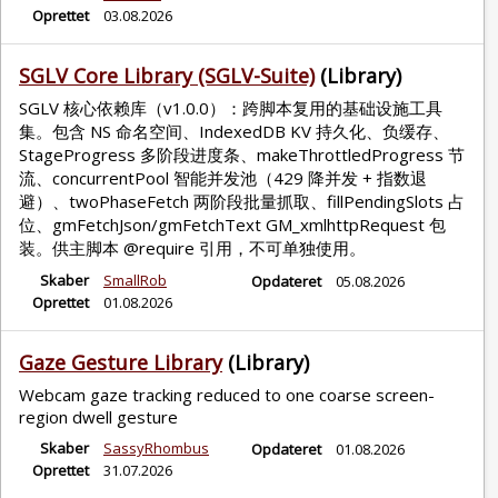
Oprettet
03.08.2026
SGLV Core Library (SGLV-Suite)
(Library)
SGLV 核心依赖库（v1.0.0）：跨脚本复用的基础设施工具
集。包含 NS 命名空间、IndexedDB KV 持久化、负缓存、
StageProgress 多阶段进度条、makeThrottledProgress 节
流、concurrentPool 智能并发池（429 降并发 + 指数退
避）、twoPhaseFetch 两阶段批量抓取、fillPendingSlots 占
位、gmFetchJson/gmFetchText GM_xmlhttpRequest 包
装。供主脚本 @require 引用，不可单独使用。
Skaber
SmallRob
Opdateret
05.08.2026
Oprettet
01.08.2026
Gaze Gesture Library
(Library)
Webcam gaze tracking reduced to one coarse screen-
region dwell gesture
Skaber
SassyRhombus
Opdateret
01.08.2026
Oprettet
31.07.2026