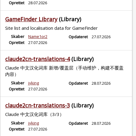
Oprettet
28.07.2026
GameFinder Library
(Library)
Site list and localisation data for GameFinder
Skaber
Name1or2
Opdateret
27.07.2026
Oprettet
27.07.2026
claude2cn-translations-4
(Library)
Claude 中文汉化词库 新增/覆盖层（手动维护，构建不覆盖
内容）
Skaber
jyking
Opdateret
28.07.2026
Oprettet
27.07.2026
claude2cn-translations-3
(Library)
Claude 中文汉化词库（3/3）
Skaber
jyking
Opdateret
28.07.2026
Oprettet
27.07.2026