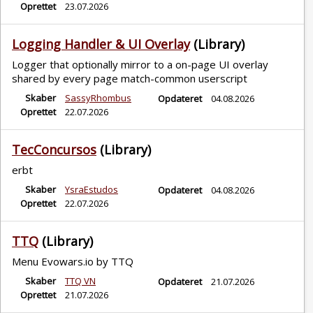
Oprettet
23.07.2026
Logging Handler & UI Overlay
(Library)
Logger that optionally mirror to a on-page UI overlay
shared by every page match-common userscript
Skaber
SassyRhombus
Opdateret
04.08.2026
Oprettet
22.07.2026
TecConcursos
(Library)
erbt
Skaber
YsraEstudos
Opdateret
04.08.2026
Oprettet
22.07.2026
TTQ
(Library)
Menu Evowars.io by TTQ
Skaber
TTQ VN
Opdateret
21.07.2026
Oprettet
21.07.2026