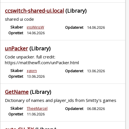
ccswitch-shared-ui.local
(Library)
shared ui code
Skaber
irisWirisW
Opdateret
14.06.2026
Oprettet
14.06.2026
unPacker
(Library)
Code unpacker. full credit:
https://matthewfl.com/unPacker.html
Skaber
xgorn
Opdateret
13.06.2026
Oprettet
13.06.2026
GetName
(Library)
Dictionary of names and player_ids from Smitty's games
Skaber
TheeMarcel
Opdateret
06.08.2026
Oprettet
11.06.2026