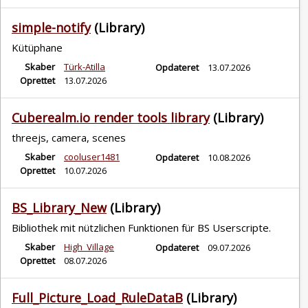
simple-notify
(Library)
Kütüphane
Skaber
Türk-Atilla
Opdateret
13.07.2026
Oprettet
13.07.2026
Cuberealm.io render tools library
(Library)
threejs, camera, scenes
Skaber
cooluser1481
Opdateret
10.08.2026
Oprettet
10.07.2026
BS_Library_New
(Library)
Bibliothek mit nützlichen Funktionen für BS Userscripte.
Skaber
High_Village
Opdateret
09.07.2026
Oprettet
08.07.2026
Full_Picture_Load_RuleDataB
(Library)