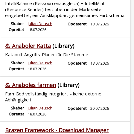
IntelliBalance (Ressourcenausgleich) + IntelliMint
(Resource Sender) fest oben in der Marktseite
eingebettet, ein-/ausklappbar, gemeinsames Farbschema.
Skaber
Julian Deusch
Opdateret
18.07.2026
Oprettet
18.07.2026
💪 Anaboler Katta
(Library)
Katapult-Angriffs-Planer für Die Stämme
Skaber
Julian Deusch
Opdateret
18.07.2026
Oprettet
18.07.2026
💪 Anaboles farmen
(Library)
FarmGod vollständig integriert – keine externe
Abhängigkeit
Skaber
Julian Deusch
Opdateret
20.07.2026
Oprettet
18.07.2026
Brazen Framework - Download Manager