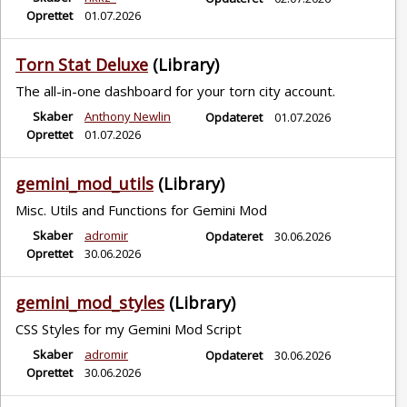
Oprettet
01.07.2026
Torn Stat Deluxe
(Library)
The all-in-one dashboard for your torn city account.
Skaber
Anthony Newlin
Opdateret
01.07.2026
Oprettet
01.07.2026
gemini_mod_utils
(Library)
Misc. Utils and Functions for Gemini Mod
Skaber
adromir
Opdateret
30.06.2026
Oprettet
30.06.2026
gemini_mod_styles
(Library)
CSS Styles for my Gemini Mod Script
Skaber
adromir
Opdateret
30.06.2026
Oprettet
30.06.2026