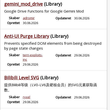
gemini_mod_drive
(Library)
Google Drive Functions for Google Gemini Mod
Skaber
adromir
Opdateret
30.06.2026
Oprettet
30.06.2026
Anti-UI Purge Library
(Library)
Prevents specified DOM elements from being destroyed
by page state changes
Skaber
terri-exploits-
Opdateret
29.06.2026
inc
Oprettet
29.06.2026
Bilibili Level SVG
(Library)
提供Bilibili等级（LV0-LV6及硬核会员）的SVG元素获取函
数。
Skaber
ryxel
Opdateret
29.06.2026
Oprettet
29.06.2026