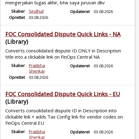
mengerjakan tugas akhir, btw saya jurusan dkv
Skaber
SindhuF
Opdateret
03.08.2026
Oprettet
03.08.2026
FOC Consolidated Dispute Quick Links - NA
(Library)
Converts consolidated dispute ID ONLY in Description
title into a clickable link on FinOps Central NA
Skaber
Pratibha
Opdateret
03.08.2026
Sherikar
Oprettet
03.08.2026
FOC Consolidated Dispute Quick Links - EU
(Library)
Converts consolidated dispute ID in Description into
clickable link + adds Tax Config link for vendor codes on
FinOps Central EU
Skaber
Pratibha
Opdateret
03.08.2026
Sherikar