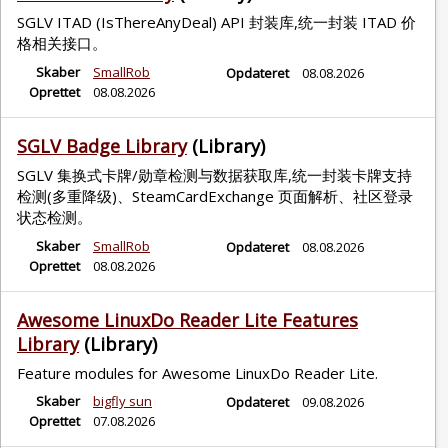
SGLV ITAD (IsThereAnyDeal) API 封装库,统一封装 ITAD 价
格相关接口。
Skaber
SmallRob
Opdateret
08.08.2026
Oprettet
08.08.2026
SGLV Badge Library
(Library)
SGLV 集换式卡牌/勋章检测与数据获取库,统一封装卡牌支持
检测(多重降级)、SteamCardExchange 页面解析、社区登录
状态检测。
Skaber
SmallRob
Opdateret
08.08.2026
Oprettet
08.08.2026
Awesome LinuxDo Reader Lite Features
Library
(Library)
Feature modules for Awesome LinuxDo Reader Lite.
Skaber
bigfly sun
Opdateret
09.08.2026
Oprettet
07.08.2026