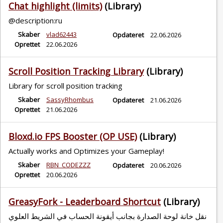
Chat highlight (limits)
(Library)
@description:ru
Skaber
vlad62443
Opdateret
22.06.2026
Oprettet
22.06.2026
Scroll Position Tracking Library
(Library)
Library for scroll position tracking
Skaber
SassyRhombus
Opdateret
21.06.2026
Oprettet
21.06.2026
Bloxd.io FPS Booster (OP USE)
(Library)
Actually works and Optimizes your Gameplay!
Skaber
RBN_CODEZZZ
Opdateret
20.06.2026
Oprettet
20.06.2026
GreasyFork - Leaderboard Shortcut
(Library)
نقل خانة لوحة الصدارة بجانب أيقونة الحساب في الشريط العلوي