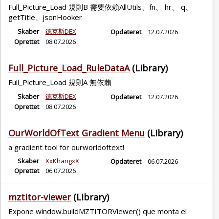
Full_Picture_Load 規則B 需要依賴AllUtils、fn、 hr、 q、
getTitle、jsonHooker
Skaber
德克斯DEX
Opdateret
12.07.2026
Oprettet
08.07.2026
Full_Picture_Load_RuleDataA
(Library)
Full_Picture_Load 規則A 無依賴
Skaber
德克斯DEX
Opdateret
12.07.2026
Oprettet
08.07.2026
OurWorldOfText Gradient Menu
(Library)
a gradient tool for ourworldoftext!
Skaber
XxKhangxX
Opdateret
06.07.2026
Oprettet
06.07.2026
mztitor-viewer
(Library)
Expone window.buildMZTITORViewer() que monta el