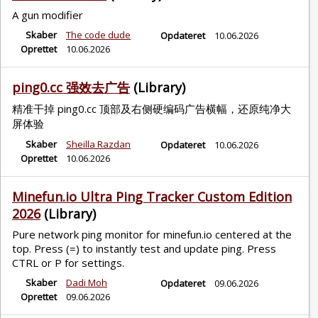
A gun modifier
Skaber
The code dude
Opdateret
10.06.2026
Oprettet
10.06.2026
ping0.cc 强效去广告
(Library)
精准干掉 ping0.cc 顶部及右侧硬编码广告横幅，还原纯净大
屏体验
Skaber
Sheilla Razdan
Opdateret
10.06.2026
Oprettet
10.06.2026
Minefun.io Ultra Ping Tracker Custom Edition
2026
(Library)
Pure network ping monitor for minefun.io centered at the
top. Press (=) to instantly test and update ping. Press
CTRL or P for settings.
Skaber
Dadi Moh
Opdateret
09.06.2026
Oprettet
09.06.2026