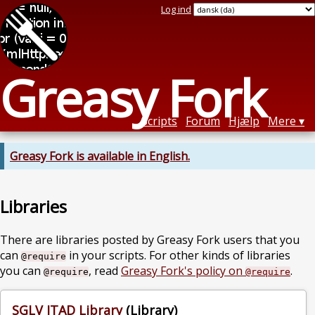
Log ind
Greasy Fork
Scripts
Forum
Hjælp
Mere
Greasy Fork is available in English.
Libraries
There are libraries posted by Greasy Fork users that you
can
in your scripts. For other kinds of libraries
@require
you can
, read
Greasy Fork's policy on
.
@require
@require
SGLV ITAD Library
(Library)