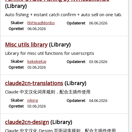
(Library)
Auto fishing + instant catch confirm + auto sell on one tab.
Skaber
NVHeadMonbo
Opdateret
06.06.2026
Oprettet
06.06.2026
Misc utils library
(Library)
Library for misc util functions for userscripts
Skaber
kekekeKaj
Opdateret
03.06.2026
Oprettet
03.06.2026
claude2cn-translations
(Library)
Claude 中文汉化词库规则，配合主插件使用
Skaber
jyking
Opdateret
04.06.2026
Oprettet
03.06.2026
claude2cn-design
(Library)
Claude 中文汉化 Design 页面词库规则，配合主插件使用