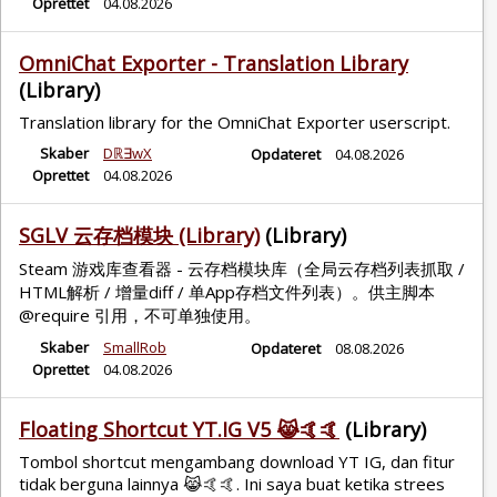
Oprettet
04.08.2026
OmniChat Exporter - Translation Library
(Library)
Translation library for the OmniChat Exporter userscript.
Skaber
Dℝ∃wX
Opdateret
04.08.2026
Oprettet
04.08.2026
SGLV 云存档模块 (Library)
(Library)
Steam 游戏库查看器 - 云存档模块库（全局云存档列表抓取 /
HTML解析 / 增量diff / 单App存档文件列表）。供主脚本
@require 引用，不可单独使用。
Skaber
SmallRob
Opdateret
08.08.2026
Oprettet
04.08.2026
Floating Shortcut YT.IG V5 😹🤙🤙
(Library)
Tombol shortcut mengambang download YT IG, dan fitur
tidak berguna lainnya 😹🤙🤙. Ini saya buat ketika strees