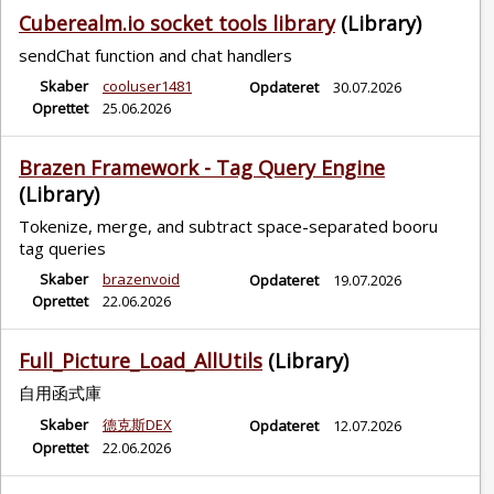
Cuberealm.io socket tools library
(Library)
sendChat function and chat handlers
Skaber
cooluser1481
Opdateret
30.07.2026
Oprettet
25.06.2026
Brazen Framework - Tag Query Engine
(Library)
Tokenize, merge, and subtract space-separated booru
tag queries
Skaber
brazenvoid
Opdateret
19.07.2026
Oprettet
22.06.2026
Full_Picture_Load_AllUtils
(Library)
自用函式庫
Skaber
德克斯DEX
Opdateret
12.07.2026
Oprettet
22.06.2026