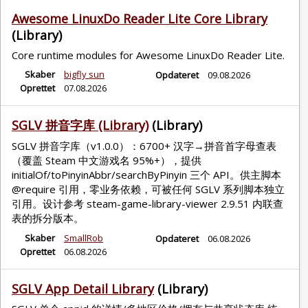
Awesome LinuxDo Reader Lite Core Library
(Library)
Core runtime modules for Awesome LinuxDo Reader Lite.
Skaber
bigfly sun
Opdateret
09.08.2026
Oprettet
07.08.2026
SGLV 拼音字库 (Library)
(Library)
SGLV 拼音字库（v1.0.0）：6700+ 汉字→拼音首字母查表
（覆盖 Steam 中文游戏名 95%+），提供
initialOf/toPinyinAbbr/searchByPinyin 三个 API。供主脚本
@require 引用，零业务依赖，可被任何 SGLV 系列脚本独立
引用。设计参考 steam-game-library-viewer 2.9.51 内联查
表的拆分版本。
Skaber
SmallRob
Opdateret
06.08.2026
Oprettet
06.08.2026
SGLV App Detail Library
(Library)