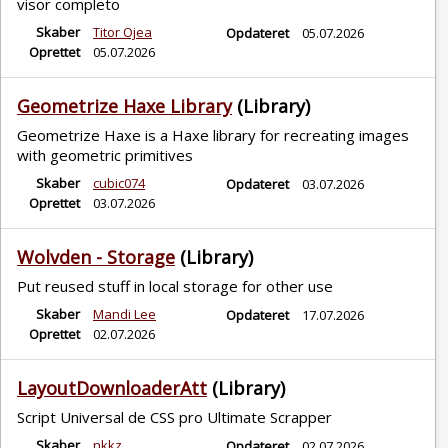
visor completo
Skaber
Titor Ojea
Opdateret
05.07.2026
Oprettet
05.07.2026
Geometrize Haxe Library
(Library)
Geometrize Haxe is a Haxe library for recreating images
with geometric primitives
Skaber
cubic074
Opdateret
03.07.2026
Oprettet
03.07.2026
Wolvden - Storage
(Library)
Put reused stuff in local storage for other use
Skaber
Mandi Lee
Opdateret
17.07.2026
Oprettet
02.07.2026
LayoutDownloaderAtt
(Library)
Script Universal de CSS pro Ultimate Scrapper
Skaber
nkkz_
Opdateret
02.07.2026