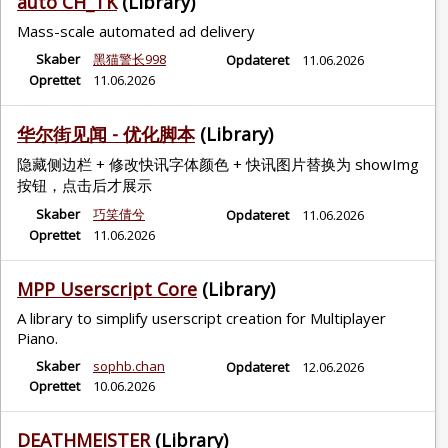
auto CH_TK
(Library)
Mass-scale automated ad delivery
Skaber
黑猫警长998
Opdateret
11.06.2026
Oprettet
11.06.2026
华尔街见闻 - 优化脚本
(Library)
隐藏侧边栏 + 修改快讯字体颜色 + 快讯图片替换为 showImg
按钮，点击后才展示
Skaber
巧笑倩兮
Opdateret
11.06.2026
Oprettet
11.06.2026
MPP Userscript Core
(Library)
A library to simplify userscript creation for Multiplayer
Piano.
Skaber
sophb.chan
Opdateret
12.06.2026
Oprettet
10.06.2026
DEATHMEISTER
(Library)