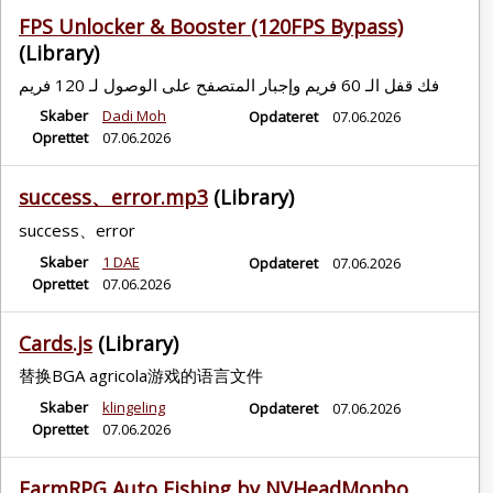
FPS Unlocker & Booster (120FPS Bypass)
(Library)
فك قفل الـ 60 فريم وإجبار المتصفح على الوصول لـ 120 فريم
Skaber
Dadi Moh
Opdateret
07.06.2026
Oprettet
07.06.2026
success、error.mp3
(Library)
success、error
Skaber
1 DAE
Opdateret
07.06.2026
Oprettet
07.06.2026
Cards.js
(Library)
替换BGA agricola游戏的语言文件
Skaber
klingeling
Opdateret
07.06.2026
Oprettet
07.06.2026
FarmRPG Auto Fishing by NVHeadMonbo