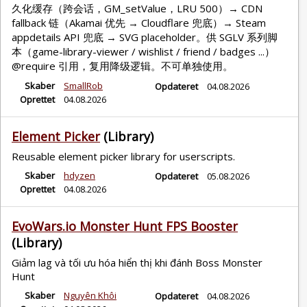
久化缓存（跨会话，GM_setValue，LRU 500）→ CDN
fallback 链（Akamai 优先 → Cloudflare 兜底）→ Steam
appdetails API 兜底 → SVG placeholder。供 SGLV 系列脚
本（game-library-viewer / wishlist / friend / badges ...）
@require 引用，复用降级逻辑。不可单独使用。
Skaber
SmallRob
Opdateret
04.08.2026
Oprettet
04.08.2026
Element Picker
(Library)
Reusable element picker library for userscripts.
Skaber
hdyzen
Opdateret
05.08.2026
Oprettet
04.08.2026
EvoWars.io Monster Hunt FPS Booster
(Library)
Giảm lag và tối ưu hóa hiển thị khi đánh Boss Monster
Hunt
Skaber
Nguyên Khôi
Opdateret
04.08.2026