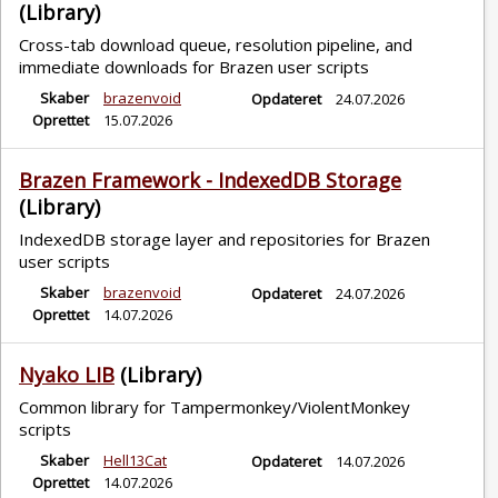
(Library)
Cross-tab download queue, resolution pipeline, and
immediate downloads for Brazen user scripts
Skaber
brazenvoid
Opdateret
24.07.2026
Oprettet
15.07.2026
Brazen Framework - IndexedDB Storage
(Library)
IndexedDB storage layer and repositories for Brazen
user scripts
Skaber
brazenvoid
Opdateret
24.07.2026
Oprettet
14.07.2026
Nyako LIB
(Library)
Common library for Tampermonkey/ViolentMonkey
scripts
Skaber
Hell13Cat
Opdateret
14.07.2026
Oprettet
14.07.2026