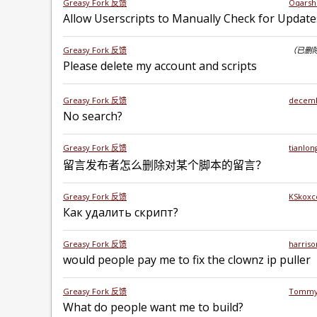
Greasy Fork 反馈
Oqarsh
Allow Userscripts to Manually Check for Update
Greasy Fork 反馈
（已删除
Please delete my account and scripts
Greasy Fork 反馈
decem
No search?
Greasy Fork 反馈
tianlon
留言发布者怎么删除对某个脚本的留言？
Greasy Fork 反馈
KSkox
Как удалить скрипт?
Greasy Fork 反馈
harriso
would people pay me to fix the clownz ip puller
Greasy Fork 反馈
Tommy
What do people want me to build?