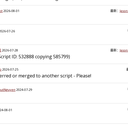
ot
2026-08-01
最新：
Jaso
2026-07-26
孩
2026-07-28
最新：
Jaso
Script ID: 532888 copying 585799)
o
2026-07-25
erred or merged to another script - Please!
hutNguyen
2024-07-29
24-08-01