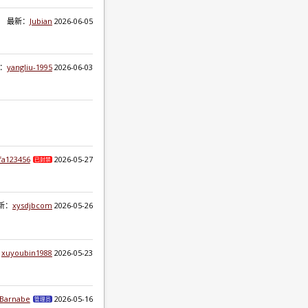
最新：
Jubian
2026-06-05
：
yangliu-1995
2026-06-03
fa123456
2026-05-27
已封禁
新：
xysdjbcom
2026-05-26
：
xuyoubin1988
2026-05-23
nBarnabe
2026-05-16
管理员