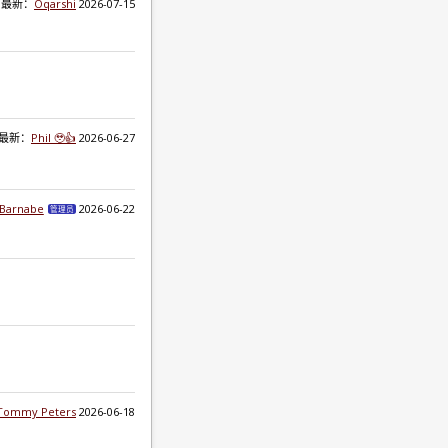
最新：
Oqarshi
2026-07-15
最新：
Phil 🥹👍
2026-06-27
nBarnabe
2026-06-22
管理员
Tommy Peters
2026-06-18