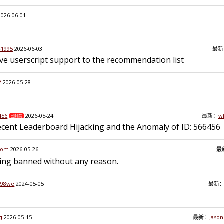
2026-06-01
-1995
2026-06-03
最新
ve userscript support to the recommendation list
2
2026-05-28
456
2026-05-24
最新：
w
已封禁
Recent Leaderboard Hijacking and the Anomaly of ID: 566456
com
2026-05-26
最
ing banned without any reason.
r98we
2024-05-05
最新
𝗀
2026-05-15
最新：
Jaso