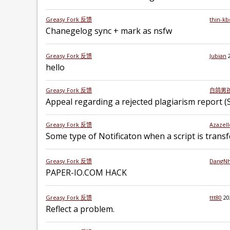
Greasy Fork 反馈
thin-kb
Chanegelog sync + mark as nsfw
Greasy Fork 反馈
Jubian
hello
Greasy Fork 反馈
白鸽男
Appeal regarding a rejected plagiarism report (
Greasy Fork 反馈
Azazell
Some type of Notificaton when a script is transf
Greasy Fork 反馈
DangN
PAPER-IO.COM HACK
Greasy Fork 反馈
ttt80
20
Reflect a problem.