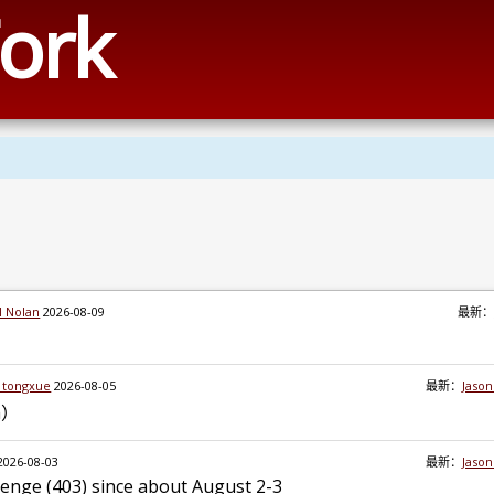
ork
l Nolan
2026-08-09
最新：
i tongxue
2026-08-05
最新：
Jaso
m）
2026-08-03
最新：
Jaso
lenge (403) since about August 2-3