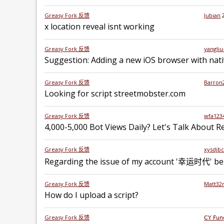
Greasy Fork 反馈
Jubian
x location reveal isnt working
Greasy Fork 反馈
yangliu
Suggestion: Adding a new iOS browser with nati
Greasy Fork 反馈
Barron
Looking for script streetmobster.com
Greasy Fork 反馈
wfa123
4,000-5,000 Bot Views Daily? Let's Talk About 
Greasy Fork 反馈
xysdjb
Regarding the issue of my account '幸运时代' be
Greasy Fork 反馈
Matt32
How do I upload a script?
Greasy Fork 反馈
𝖢𝖸 𝖥𝗎𝗇