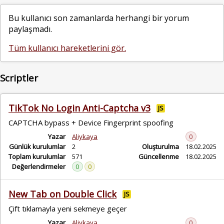
Bu kullanıcı son zamanlarda herhangi bir yorum
paylaşmadı.
Tüm kullanıcı hareketlerini gör.
Scriptler
TikTok No Login Anti-Captcha v3
JS
CAPTCHA bypass + Device Fingerprint spoofing
Yazar
Aliykaya
0
Günlük kurulumlar
2
Oluşturulma
18.02.2025
Toplam kurulumlar
571
Güncellenme
18.02.2025
Değerlendirmeler
0
0
New Tab on Double Click
JS
Çift tıklamayla yeni sekmeye geçer
Yazar
Aliykaya
0