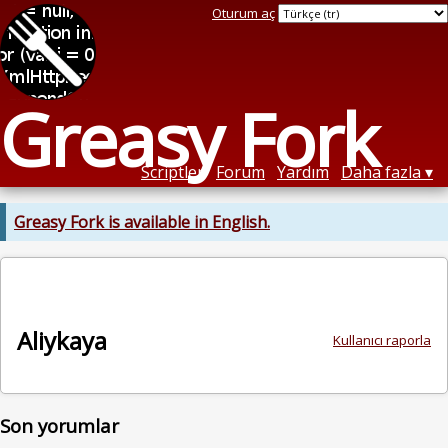
Oturum aç
Greasy Fork
Scriptler
Forum
Yardım
Daha fazla
Greasy Fork is available in English.
Aliykaya
Kullanıcı raporla
Son yorumlar