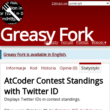
Zaloguj się
Greasy Fork
Skrypty
Forum
Pomoc
Więcej
Greasy Fork is available in English.
Informacje
Kod
Historia
Opinie (0)
Statystyki
AtCoder Contest Standings
with Twitter ID
Displays Twitter IDs in contest standings.