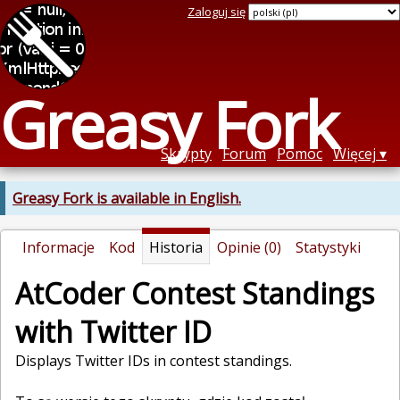
Zaloguj się
Greasy Fork
Skrypty
Forum
Pomoc
Więcej
Greasy Fork is available in English.
Informacje
Kod
Historia
Opinie (0)
Statystyki
AtCoder Contest Standings
with Twitter ID
Displays Twitter IDs in contest standings.