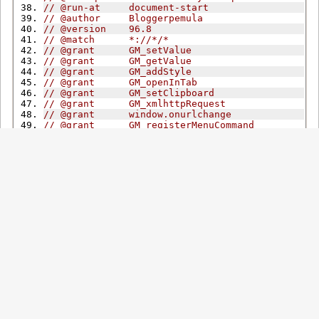
// @run-at     document-start
// @author     Bloggerpemula
// @version    96.8
// @match      *://*/*
// @grant      GM_setValue
// @grant      GM_getValue
// @grant      GM_addStyle
// @grant      GM_openInTab
// @grant      GM_setClipboard
// @grant      GM_xmlhttpRequest
// @grant      window.onurlchange
// @grant      GM_registerMenuCommand
// @icon       https://i.ibb.co/qgr0H1n/BASS-
Blogger-Pemula.png
// @require    https://update.greasyfork.org/
scripts/528923/1588272/MonkeyConfig%20Mod.js
// @description    Bypass All Shortlinks Site
s Automatically Skips Annoying Link Shortener
s, Go Directly to Your Destination , Skip AdF
ly , Skip Annoying Ads, Block Adblock Detecti
on , Block Annoying Popup And Prompts , Autom
atically Downloading Files , Flickr Images An
d Youtube Video And Much More
// @description:id Bypass Semua Situs Shortli
nk Secara Otomatis Melewati Pemendek Tautan y
ang Mengganggu, Langsung Menuju Tujuan Anda, 
Melewati AdFly, Melewati Iklan yang Menggangg
u, Memblokir Deteksi Adblock, Memblokir Popup 
dan Prompt yang Mengganggu, Mengunduh File da
n Video YouTube Secara Otomatis, dan Banyak L