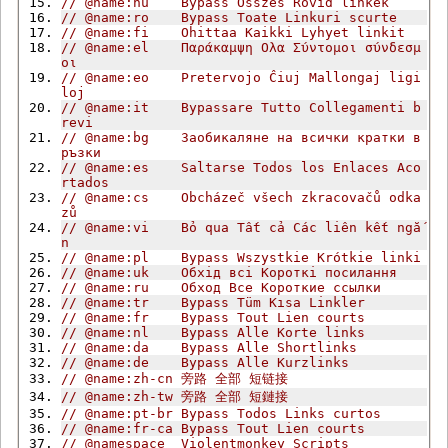
// @name:hu    Bypass Összes Rövid linkek
// @name:ro    Bypass Toate Linkuri scurte
// @name:fi    Ohittaa Kaikki Lyhyet linkit
// @name:el    Παράκαμψη Ολα Σύντομοι σύνδεσμ
οι
// @name:eo    Pretervojo Ĉiuj Mallongaj ligi
loj
// @name:it    Bypassare Tutto Collegamenti b
revi
// @name:bg    Заобикаляне на всички кратки в
ръзки
// @name:es    Saltarse Todos los Enlaces Aco
rtados
// @name:cs    Obcházeč všech zkracovačů odka
zů
// @name:vi    Bỏ qua Tất cả Các liên kết ngắ
n
// @name:pl    Bypass Wszystkie Krótkie linki
// @name:uk    Обхід всі Короткі посилання
// @name:ru    Обход Все Короткие ссылки
// @name:tr    Bypass Tüm Kısa Linkler
// @name:fr    Bypass Tout Lien courts
// @name:nl    Bypass Alle Korte links
// @name:da    Bypass Alle Shortlinks
// @name:de    Bypass Alle Kurzlinks
// @name:zh-cn 旁路 全部 短链接
// @name:zh-tw 旁路 全部 短鏈接
// @name:pt-br Bypass Todos Links curtos
// @name:fr-ca Bypass Tout Lien courts
// @namespace  Violentmonkey Scripts