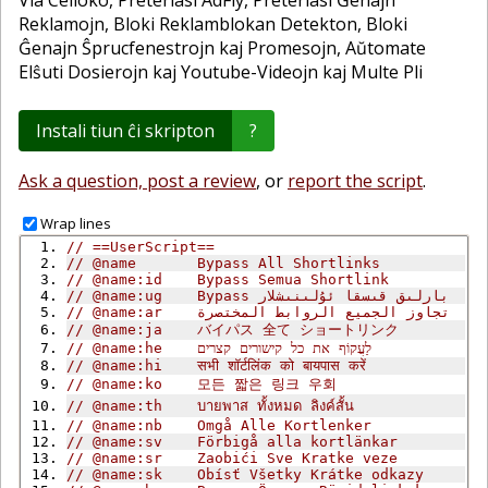
Via Celloko, Preterlasi AdFly, Preterlasi Ĝenajn
Reklamojn, Bloki Reklamblokan Detekton, Bloki
Ĝenajn Ŝprucfenestrojn kaj Promesojn, Aŭtomate
Elŝuti Dosierojn kaj Youtube-Videojn kaj Multe Pli
Instali tiun ĉi skripton
?
Ask a question, post a review
, or
report the script
.
Wrap lines
// ==UserScript==
// @name       Bypass All Shortlinks
// @name:id    Bypass Semua Shortlink
// @name:ug    Bypass بارلىق قىسقا ئۇلىنىشلار
// @name:ar    تجاوز الجميع الروابط المختصرة
// @name:ja    バイパス 全て ショートリンク
// @name:he    לַעֲקוֹף את כל קישורים קצרים
// @name:hi    सभी शॉर्टलिंक को बायपास करें
// @name:ko    모든 짧은 링크 우회
// @name:th    บายพาส ทั้งหมด ลิงค์สั้น
// @name:nb    Omgå Alle Kortlenker
// @name:sv    Förbigå alla kortlänkar
// @name:sr    Zaobići Sve Kratke veze
// @name:sk    Obísť Všetky Krátke odkazy