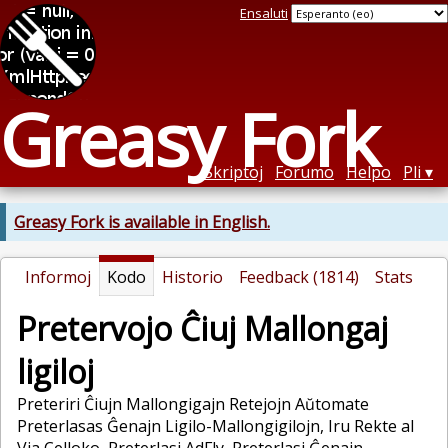
Ensaluti
Greasy Fork
Skriptoj
Forumo
Helpo
Pli
Greasy Fork is available in English.
Informoj
Kodo
Historio
Feedback (1814)
Stats
Pretervojo Ĉiuj Mallongaj
ligiloj
Preteriri Ĉiujn Mallongigajn Retejojn Aŭtomate
Preterlasas Ĝenajn Ligilo-Mallongigilojn, Iru Rekte al