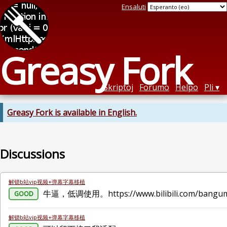
Ensaluti
Greasy Fork
Skriptoj
Forumo
Helpo
Pli
Greasy Fork is available in English.
Discussions
解锁b站vip视频+弹幕字幕移植
牛逼，低调使用。https://www.bilibili.com/b
GOOD
解锁b站vip视频+弹幕字幕移植