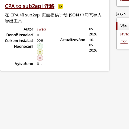
CPA to sub2api 迁移
JS
Jazyk:
在 CPA 和 sub2api 页面提供手动 JSON 中间态导入
导出工具
Vše
05.
Autor
jlweb
2026
Java
Denně instalací
0
Aktualizováno
10.
Celkem instalací
228
CSS
05.
Hodnocení
1
2026
0
0
Vytvořeno
01.