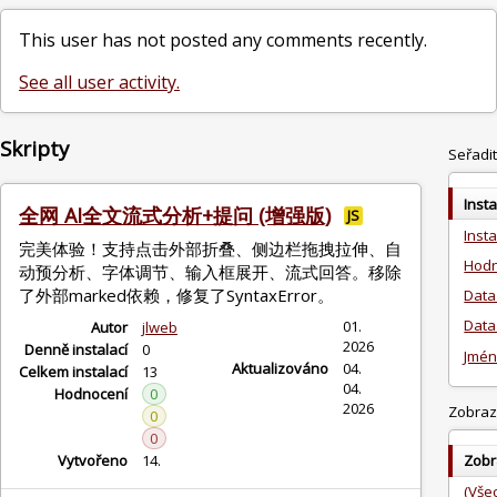
This user has not posted any comments recently.
See all user activity.
Skripty
Seřadit
Inst
全网 AI全文流式分析+提问 (增强版)
JS
Inst
完美体验！支持点击外部折叠、侧边栏拖拽拉伸、自
Hodn
动预分析、字体调节、输入框展开、流式回答。移除
了外部marked依赖，修复了SyntaxError。
Data
Data
01.
Autor
jlweb
2026
Denně instalací
0
Jmé
Aktualizováno
04.
Celkem instalací
13
04.
Hodnocení
0
2026
Zobrazu
0
0
Vytvořeno
14.
Zobr
(Vše