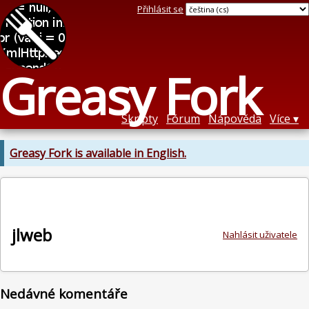
Přihlásit se
Greasy Fork
Skripty
Fórum
Nápověda
Více
Greasy Fork is available in English.
jlweb
Nahlásit uživatele
Nedávné komentáře