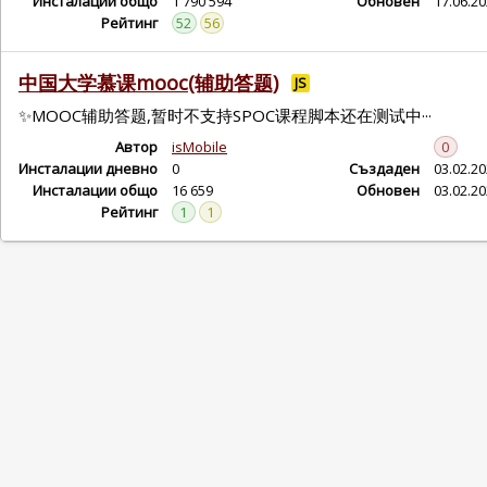
Инсталации общо
1 790 594
Обновен
17.06.2
Рейтинг
52
56
中国大学慕课mooc(辅助答题)
JS
✨MOOC辅助答题,暂时不支持SPOC课程脚本还在测试中···
Автор
isMobile
0
Инсталации дневно
0
Създаден
03.02.2
Инсталации общо
16 659
Обновен
03.02.2
Рейтинг
1
1