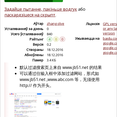
Задайце пытанне, пакіньце водгук
або
паскардзіцеся на скрыпт
.
Аўтар
zhang olve
Ліцэнзія
GPL vers
or any la
Усталяванняў за дзень
0
version
Усяго ўсталяванняў
840
Ужываецца на
baidu.c
Рэйтынг
4
0
0
google.co
Версія
0.2
google.
Створаны
18.12.2016
google.c
Абноўлены
18.12.2016
Памер
3.4 КБ
默认过滤搜索页上来自 www.jb51.net 的结果
可以通过往输入框中添加过滤网站，形式如
www.jb51.net ,www.abc.com 等，无须使用
http:// 作为开头。