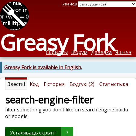
Увайсці
Greasy Fork
Скрыпты
Форум
Даведка
Яшчэ
Greasy Fork is available in English.
Звесткі
Код
Гісторыя
Водгукі (2)
Статыстыка
search-engine-filter
filter something you don't like on search engine baidu
or google
Усталяваць скрыпт
?