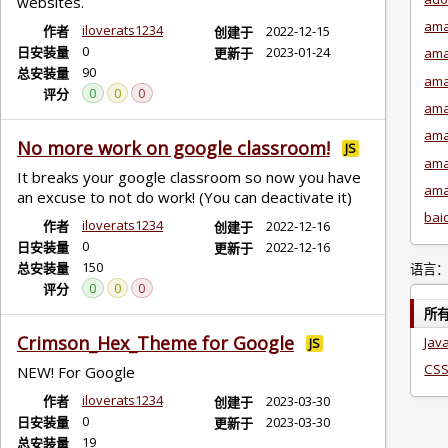
websites.
ama
iloverats1234
作者
2022-12-15
创建于
0
日安装量
2023-01-24
更新于
ama
90
总安装量
ama
0
0
0
评分
ama
ama
No more work on google classroom!
JS
ama
It breaks your google classroom so now you have
ama
an excuse to not do work! (You can deactivate it)
bai
iloverats1234
作者
2022-12-16
创建于
0
日安装量
2022-12-16
更新于
150
总安装量
语言
0
0
0
评分
所
Crimson_Hex_Theme for Google
Jav
JS
CS
NEW! For Google
iloverats1234
作者
2023-03-30
创建于
0
日安装量
2023-03-30
更新于
19
总安装量