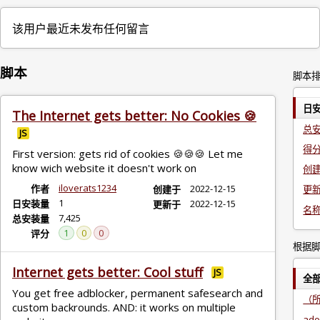
该用户最近未发布任何留言
脚本
脚本
日
The Internet gets better: No Cookies 🍪
总
JS
得
First version: gets rid of cookies 🍪🍪🍪 Let me
know wich website it doesn't work on
创
iloverats1234
作者
2022-12-15
创建于
更
1
日安装量
2022-12-15
更新于
名
7,425
总安装量
1
0
0
评分
根据
Internet gets better: Cool stuff
JS
全
You get free adblocker, permanent safesearch and
（
custom backrounds. AND: it works on multiple
ado