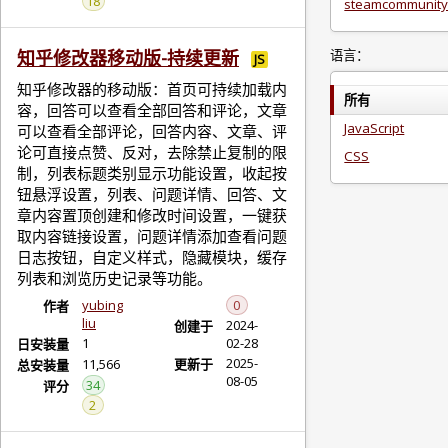
18
steamcommunity
语言：
知乎修改器移动版-持续更新
JS
知乎修改器的移动版：首页可持续加载内
所有
容，回答可以查看全部回答和评论，文章
JavaScript
可以查看全部评论，回答内容、文章、评
论可直接点赞、反对，去除禁止复制的限
CSS
制，列表标题类别显示功能设置，收起按
钮悬浮设置，列表、问题详情、回答、文
章内容置顶创建和修改时间设置，一键获
取内容链接设置，问题详情添加查看问题
日志按钮，自定义样式，隐藏模块，缓存
列表和浏览历史记录等功能。
yubing
0
作者
liu
2024-
创建于
1
02-28
日安装量
2025-
11,566
更新于
总安装量
08-05
34
评分
2