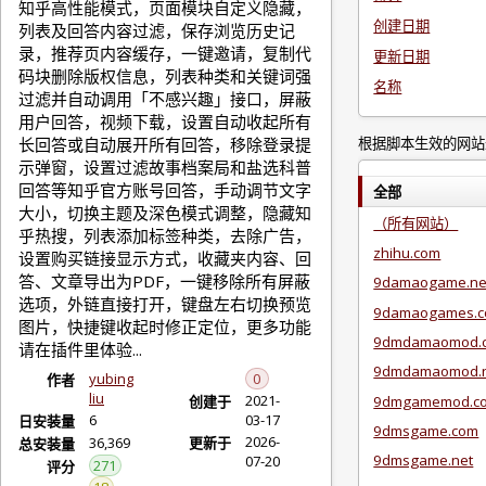
知乎高性能模式，页面模块自定义隐藏，
创建日期
列表及回答内容过滤，保存浏览历史记
录，推荐页内容缓存，一键邀请，复制代
更新日期
码块删除版权信息，列表种类和关键词强
名称
过滤并自动调用「不感兴趣」接口，屏蔽
用户回答，视频下载，设置自动收起所有
根据脚本生效的网站
长回答或自动展开所有回答，移除登录提
示弹窗，设置过滤故事档案局和盐选科普
回答等知乎官方账号回答，手动调节文字
全部
大小，切换主题及深色模式调整，隐藏知
（所有网站）
乎热搜，列表添加标签种类，去除广告，
zhihu.com
设置购买链接显示方式，收藏夹内容、回
答、文章导出为PDF，一键移除所有屏蔽
9damaogame.ne
选项，外链直接打开，键盘左右切换预览
9damaogames.
图片，快捷键收起时修正定位，更多功能
9dmdamaomod.
请在插件里体验...
9dmdamaomod.
yubing
0
作者
liu
2021-
9dmgamemod.c
创建于
6
03-17
日安装量
9dmsgame.com
2026-
36,369
更新于
总安装量
9dmsgame.net
07-20
271
评分