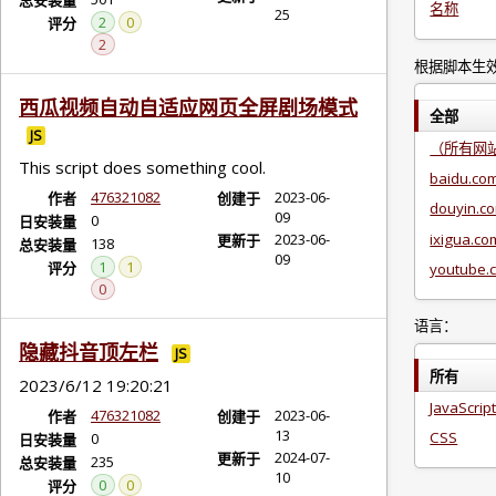
总安装量
名称
25
2
0
评分
2
根据脚本生
西瓜视频自动自适应网页全屏剧场模式
全部
JS
（所有网
This script does something cool.
baidu.co
476321082
2023-06-
作者
创建于
douyin.c
09
0
日安装量
ixigua.co
2023-06-
更新于
138
总安装量
09
1
1
评分
youtube.
0
语言：
隐藏抖音顶左栏
JS
所有
2023/6/12 19:20:21
JavaScrip
476321082
2023-06-
作者
创建于
13
CSS
0
日安装量
2024-07-
更新于
235
总安装量
10
0
0
评分