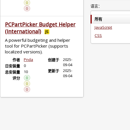
0
语言：
0
所有
PCPartPicker Budget Helper
JavaScript
(International)
JS
CSS
A powerful budgeting and helper
tool for PCPartPicker (supports
localized versions).
Pnda
2025-
作者
创建于
09-04
0
日安装量
2025-
更新于
10
总安装量
09-04
0
评分
0
0