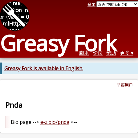
登录
Greasy Fork
脚本
论坛
帮助
更多
Greasy Fork is available in English.
举报用户
Pnda
Bio page -->
e-z.bio/pnda
<--