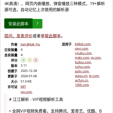
4K高清）、网页内嵌播放、弹窗播放三种模式，19+解析
源可选，自动记忆上次使用的解析源
安装此脚本
?
提问、发表评价
或者
举报此脚本
。
bilibili.com
JiangMak-Yiu
适用于
作者
iqiyi.com
0
日安装量
youku.com
4
总安装量
mgtv.com
iq.com
0
0
0
评分
tudou.com
3.11
版本
sohu.com
2025-12-28
创建于
pptv.com
wasu.cn
le.com
2026-01-06
更新于
acfun.cn
51.0 KB
大小
1905.com
MIT
许可证
qq.com
# 江江解析 - VIP视频解析工具
> 全网VIP视频免费看，支持腾讯、爱奇艺、优酷、B