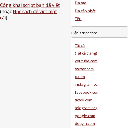
Đã tạo
Công khai script bạn đã viết
Đã cập nhật
(hoặc
Học cách để viết một
cái
)
Tên
Hiện script cho:
Tất cả
(Tất cả trang)
youtube.com
twitter.com
x.com
instagram.com
facebook.com
tiktok.com
telegram.org
google.com
douyin.com