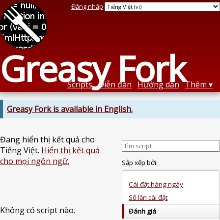
Đăng nhập
Greasy Fork
Scripts
Diễn đàn
Hướng dẫn
Thêm
Greasy Fork is available in English.
Đang hiển thị kết quả cho
Tiếng Việt.
Hiển thị kết quả
cho mọi ngôn ngữ.
Sắp xếp bởi:
Cài đặt hàng ngày
Số lần cài đặt
Không có script nào.
Đánh giá