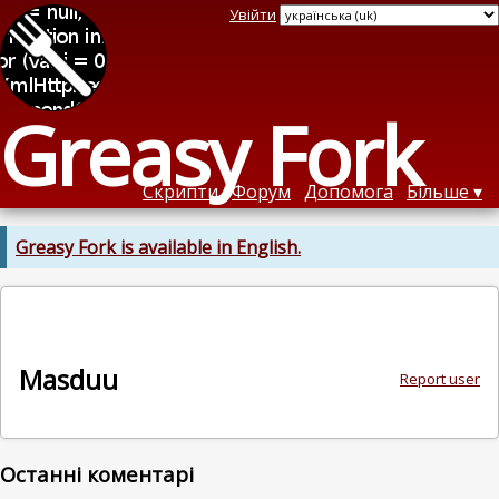
Увійти
Greasy Fork
Скрипти
Форум
Допомога
Більше
Greasy Fork is available in English.
Masduu
Report user
Останні коментарі