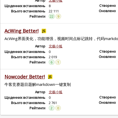
Автор
北极小狐
Створено
Щоденних встановлень
8
Оновлено
Всього встановлень
22 111
Рейтинги
22
9
AcWing Better!
JS
AcWing界面美化，功能增强，视频时间点标记跳转，代码markd
Автор
北极小狐
Створено
Щоденних встановлень
0
Оновлено
Всього встановлень
2 019
Рейтинги
6
1
Nowcoder Better!
JS
牛客竞赛题目题解markdown一键复制
Автор
北极小狐
Створено
Щоденних встановлень
0
Оновлено
Всього встановлень
2 761
Рейтинги
2
0