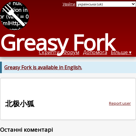
Увійти
Greasy Fork
Скрипти
Форум
Допомога
Більше
Greasy Fork is available in English.
北极小狐
Report user
Останні коментарі