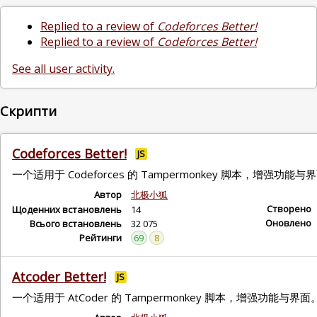
Replied to a review of
Codeforces Better!
Replied to a review of
Codeforces Better!
See all user activity.
Скрипти
Codeforces Better!
JS
一个适用于 Codeforces 的 Tampermonkey 脚本，增强功能与
Автор
北极小狐
Створено
Щоденних встановлень
14
Оновлено
Всього встановлень
32 075
Рейтинги
69
8
Atcoder Better!
JS
一个适用于 AtCoder 的 Tampermonkey 脚本，增强功能与界面