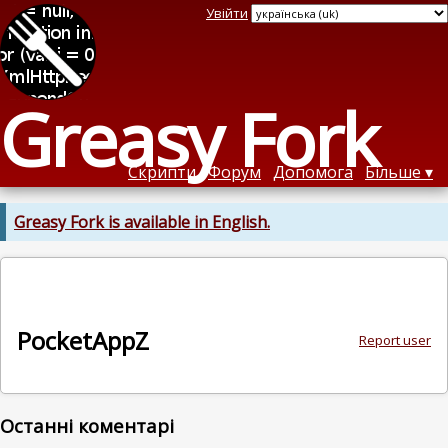
Увійти
Greasy Fork
Скрипти
Форум
Допомога
Більше
Greasy Fork is available in English.
PocketAppZ
Report user
Останні коментарі