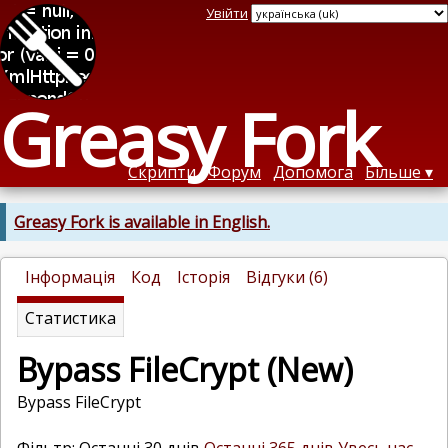
Увійти
Greasy Fork
Скрипти
Форум
Допомога
Більше
Greasy Fork is available in English.
Інформація
Код
Історія
Відгуки (6)
Статистика
Bypass FileCrypt (New)
Bypass FileCrypt