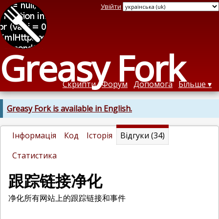
Увійти
Greasy Fork
Скрипти
Форум
Допомога
Більше
Greasy Fork is available in English.
Інформація
Код
Історія
Відгуки (34)
Статистика
跟踪链接净化
净化所有网站上的跟踪链接和事件