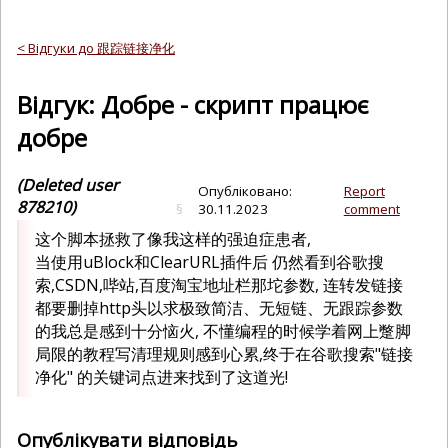
< Відгуки до 跟踪链接净化
Відгук: Добре - скрипт працює
добре
(Deleted user
Опубліковано:
Report
878210)
§
30.11.2023
comment
这个脚本拯救了像我这样的强迫症患者,
当使用uBlock和ClearURL插件后 仍然看到谷歌搜
索,CSDN,哔站,百度淘宝地址栏那坨参数, 连转发链接
都要删掉http头以求极致简洁、无短链、无跟踪参数
的我总是感到十分恼火, 不懂编程的时候学着网上蹩脚
局限的教程写清理规则感到心累,终于在谷歌搜索"链接
净化" 的关键词点进来找到了这道光!
Опублікувати відповідь