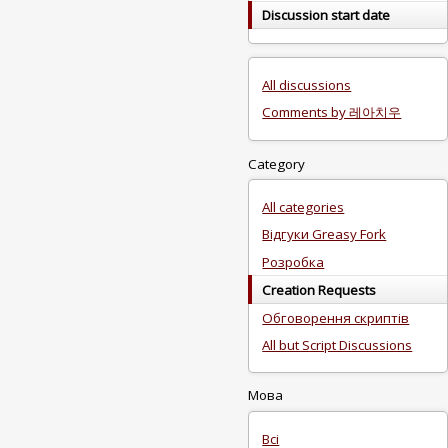
Discussion start date
All discussions
Comments by 레아치우
Category
All categories
Відгуки Greasy Fork
Розробка
Creation Requests
Обговорення скриптів
All but Script Discussions
Мова
Всі