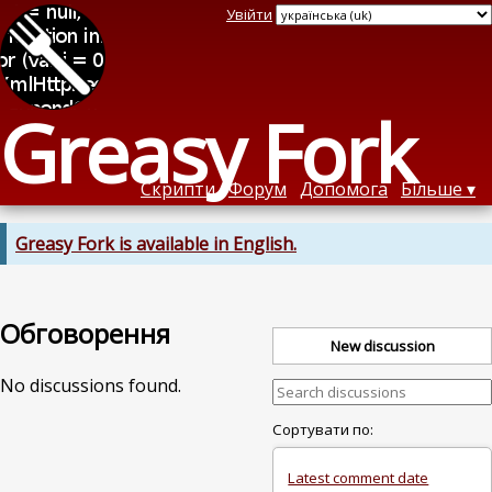
Увійти
Greasy Fork
Скрипти
Форум
Допомога
Більше
Greasy Fork is available in English.
Обговорення
New discussion
No discussions found.
Сортувати по:
Latest comment date