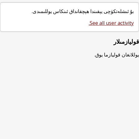
بۇ ئىشلەتكۈچى يېقىندا ھېچقانداق ئىنكاس يوللىمىدى.
See all user activity.
قوليازمىلار
يوللانغان قوليازما يوق.