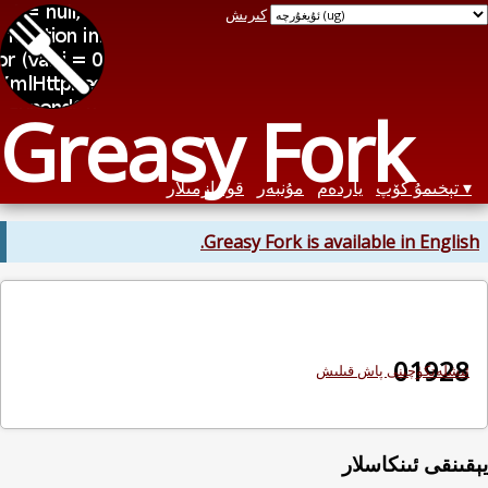
كىرىش
Greasy Fork
تېخىمۇ كۆپ
ياردەم
مۇنبەر
قوليازمىلار
Greasy Fork is available in English.
01928
ئىشلەتكۈچىنى پاش قىلىش
يېقىنقى ئىنكاسلار