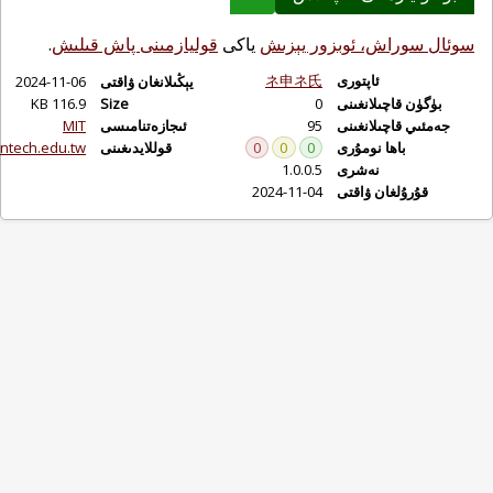
سوئال سوراش، ئوبزور يېزىش
ياكى
قوليازمىنى پاش قىلىش
.
ئاپتورى
ネ申ネ氏
يېڭىلانغان ۋاقتى
2024-11-06
بۈگۈن قاچىلانغىنى
0
Size
116.9 KB
جەمئىي قاچىلانغىنى
95
ئىجازەتنامىسى
MIT
باھا نومۇرى
0
0
0
قوللايدىغىنى
ntech.edu.tw
نەشرى
1.0.0.5
قۇرۇلغان ۋاقتى
2024-11-04