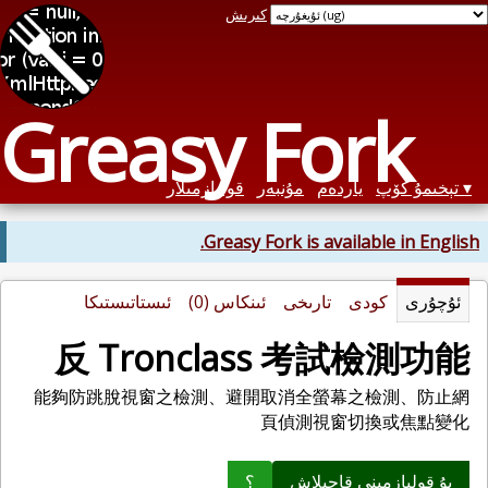
كىرىش
Greasy Fork
تېخىمۇ كۆپ
ياردەم
مۇنبەر
قوليازمىلار
Greasy Fork is available in English.
ئۇچۇرى
كودى
تارىخى
ئىنكاس (0)
ئىستاتىستىكا
反 Tronclass 考試檢測功能
能夠防跳脫視窗之檢測、避開取消全螢幕之檢測、防止網
頁偵測視窗切換或焦點變化
بۇ قوليازمىنى قاچىلاش
؟