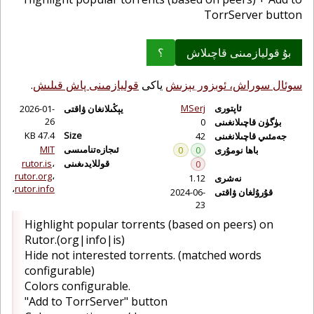
TorrServer button
بۇ قوليازمىنى قاچىلاش
؟
سوئال سوراش، ئوبزور يېزىش
ياكى
قوليازمىنى پاش قىلىش
.
ئاپتورى
MSerj
يېڭىلانغان ۋاقتى
2026-01-
26
بۈگۈن قاچىلانغىنى
0
47.4 KB
Size
جەمئىي قاچىلانغىنى
42
ئىجازەتنامىسى
MIT
باھا نومۇرى
0
0
قوللايدىغىنى
rutor.is
0
rutor.org
نەشرى
1.12
rutor.info
قۇرۇلغان ۋاقتى
2024-06-
23
Highlight popular torrents (based on peers) on
Rutor.(org|info|is)
Hide not interested torrents. (matched words
configurable)
Colors configurable.
"Add to TorrServer" button