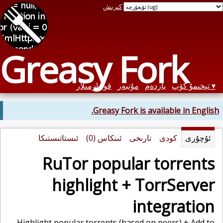
كىرىش
Greasy Fork
تېخىمۇ كۆپ
ياردەم
مۇنبەر
قوليازمىلار
Greasy Fork is available in English.
ئۇچۇرى
كودى
تارىخى
ئىنكاس (0)
ئىستاتىستىكا
RuTor popular torrents
highlight + TorrServer
integration
Highlight popular torrents (based on peers) + Add to