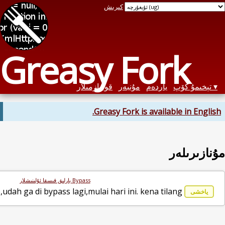
يېڭى مۇنازىرە
wah,pembaruan di skrip berb
تىزىش شەكلى:
Latest comment date