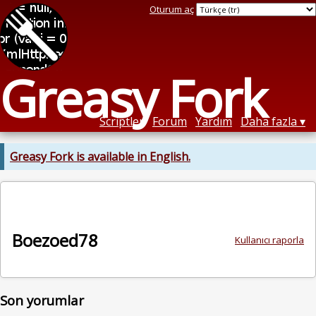
Oturum aç
Greasy Fork
Scriptler
Forum
Yardım
Daha fazla
Greasy Fork is available in English.
Boezoed78
Kullanıcı raporla
Son yorumlar