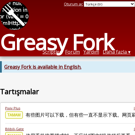
Oturum aç
Greasy Fork
Scriptler
Forum
Yardım
Daha fazla
Greasy Fork is available in English.
Tartışmalar
Pixiv Plus
有些图片可以下载，但有些一直不显示下载。网页刷
TAMAM
Bilibili-Gate