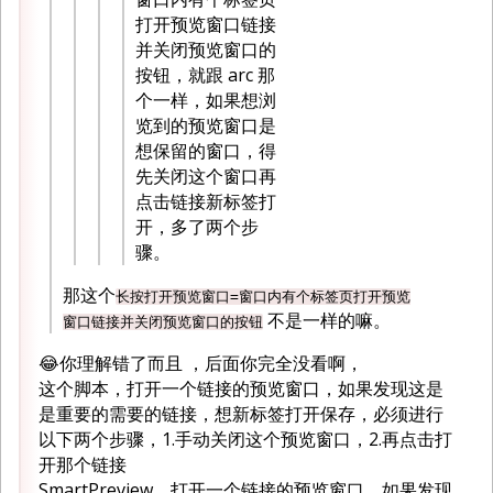
打开预览窗口链接
并关闭预览窗口的
按钮，就跟 arc 那
个一样，如果想浏
览到的预览窗口是
想保留的窗口，得
先关闭这个窗口再
点击链接新标签打
开，多了两个步
骤。
那这个
长按打开预览窗口=窗口内有个标签页打开预览
不是一样的嘛。
窗口链接并关闭预览窗口的按钮
😂你理解错了而且 ，后面你完全没看啊，
这个脚本，打开一个链接的预览窗口，如果发现这是
是重要的需要的链接，想新标签打开保存，必须进行
以下两个步骤，1.手动关闭这个预览窗口，2.再点击打
开那个链接
SmartPreview，打开一个链接的预览窗口，如果发现