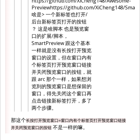
https://github.com/XiCheng148/Awesome-
Previewhttps://github.com/XiCheng148/Smart
啥是> 一个新标签也打开/
后台新标签页打开的按钮
？ 这是啥脚本 也是预览窗
口的扩展/脚本，
SmartPreview 跟这个基本
一样就是没有长按打开预览
窗口的设置，但在窗口内有
个标签页打开预览窗口链接
并关闭预览窗口的按钮，就
跟 arc 那个一样，如果想浏
览到的预览窗口是想保留的
窗口，得先关闭这个窗口再
点击链接新标签打开，多了
两个步骤。
那这个
长按打开预览窗口=窗口内有个标签页打开预览窗口链接
不是一样的嘛。
并关闭预览窗口的按钮