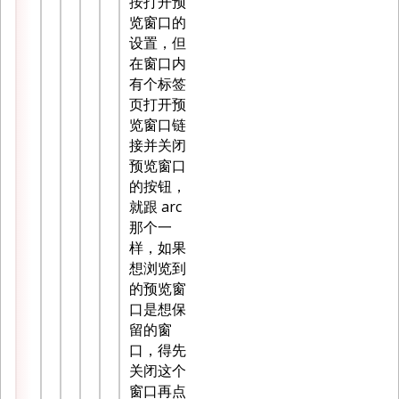
按打开预
览窗口的
设置，但
在窗口内
有个标签
页打开预
览窗口链
接并关闭
预览窗口
的按钮，
就跟 arc
那个一
样，如果
想浏览到
的预览窗
口是想保
留的窗
口，得先
关闭这个
窗口再点