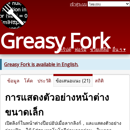
เข้าสู่ระบบ
Greasy Fork
สคริปต์
ฟอรัม
ช่วยเหลือ
อื่น ๆ
Greasy Fork is available in English.
ข้อมูล
โค้ด
ประวัติ
ข้อเสนอแนะ (21)
สถิติ
การแสดงตัวอย่างหน้าต่าง
ขนาดเล็ก
เปิดลิงก์ในหน้าต่างป๊อปอัปเมื่อลากลิงก์，และแสดงตัวอย่าง