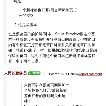
啥是
一个新标签也打开/后台新标签页打
开的按钮
？ 这是啥脚本
也是预览窗口的扩展/脚本，SmartPreview跟这个基
本一样就是没有长按打开预览窗口的设置，但在窗口
内有个标签页打开预览窗口链接并关闭预览窗口的按
钮，就跟arc那个一样，如果想浏览到的预览窗口是想
保留的窗口，得先关闭这个窗口再点击链接新标签打
开，多了两个步骤。
人民的勤务员
AUTHOR
§
Posted:
02-11-2024
Report comment
大佬可以在预览页面添加一
个新标签也打开/后台新标
签页打开的按钮吗类似这
种：