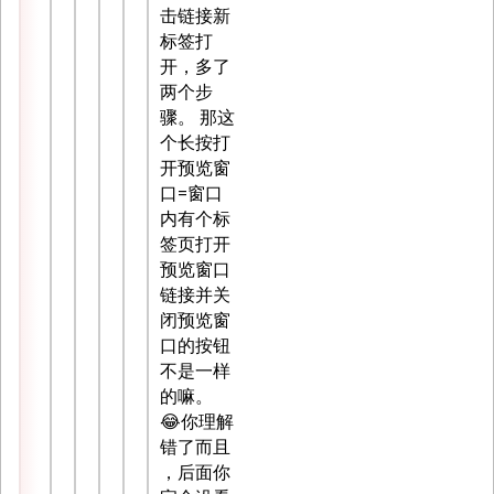
击链接新
标签打
开，多了
两个步
骤。 那这
个长按打
开预览窗
口=窗口
内有个标
签页打开
预览窗口
链接并关
闭预览窗
口的按钮
不是一样
的嘛。
😂你理解
错了而且
，后面你