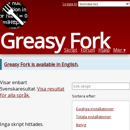
Logga in
Greasy Fork
Skript
Forum
Hjälp
Mer
Greasy Fork is available in English.
Visar enbart
Svenskaresultat.
Visa resultat
för alla språk.
Sortera efter:
Dagliga installationer
Totala installationer
Inga skript hittades.
Betyg