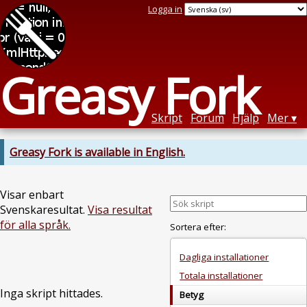
Logga in
Greasy Fork
Skript
Forum
Hjälp
Mer
Greasy Fork is available in English.
Visar enbart
Svenskaresultat.
Visa resultat
för alla språk.
Sortera efter:
Dagliga installationer
Totala installationer
Inga skript hittades.
Betyg