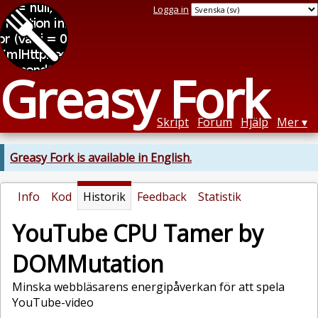
Logga in
Greasy Fork
Skript
Forum
Hjälp
Mer
Greasy Fork is available in English.
Info
Kod
Historik
Feedback
Statistik
YouTube CPU Tamer by
DOMMutation
Minska webbläsarens energipåverkan för att spela
YouTube-video