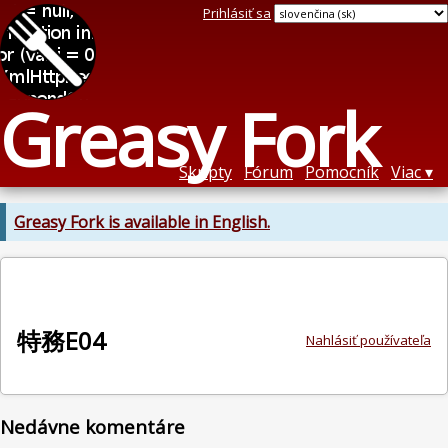
Prihlásiť sa
Greasy Fork
Skripty
Fórum
Pomocník
Viac
Greasy Fork is available in English.
特務E04
Nahlásiť používateľa
Nedávne komentáre