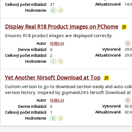
Aktualizované
14.0
Celkový počet inštalácií
37
Hodnotenie
0
0
Display Real R18 Product Images on PChome
JS
Ensures R18 product images are displayed correctly.
Autor
特務E04
0
Vytvorené
29.0
Denne inštalácií
0
Aktualizované
29.0
Celkový počet inštalácií
2
Hodnotenie
1
0
Yet Another Nirsoft Download at Top
JS
Custom version to go to download section easily and auto-col
version history. Inspired by guyman624's Nirsoft Download at
Autor
特務E04
0
Vytvorené
02.0
Denne inštalácií
0
Aktualizované
02.0
Celkový počet inštalácií
1
Hodnotenie
0
0