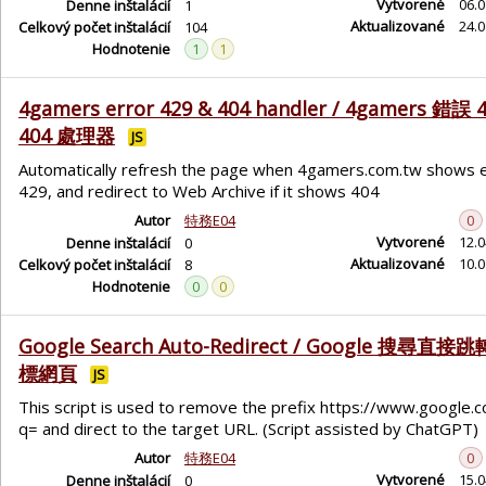
Vytvorené
06.0
Denne inštalácií
1
Aktualizované
24.0
Celkový počet inštalácií
104
Hodnotenie
1
1
4gamers error 429 & 404 handler / 4gamers 錯誤 
404 處理器
JS
Automatically refresh the page when 4gamers.com.tw shows 
429, and redirect to Web Archive if it shows 404
Autor
特務E04
0
Vytvorené
12.0
Denne inštalácií
0
Aktualizované
10.0
Celkový počet inštalácií
8
Hodnotenie
0
0
Google Search Auto-Redirect / Google 搜尋直
標網頁
JS
This script is used to remove the prefix https://www.google.c
q= and direct to the target URL. (Script assisted by ChatGPT)
Autor
特務E04
0
Vytvorené
15.0
Denne inštalácií
0