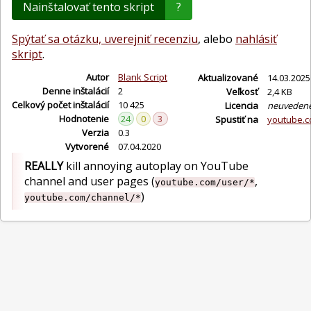
Nainštalovať tento skript
?
Spýtať sa otázku, uverejniť recenziu
, alebo
nahlásiť
skript
.
Autor
Blank Script
Aktualizované
14.03.2025
Denne inštalácií
2
Veľkosť
2,4 KB
Celkový počet inštalácií
10 425
Licencia
neuveden
Hodnotenie
24
0
3
Spustiť na
youtube.
Verzia
0.3
Vytvorené
07.04.2020
REALLY
kill annoying autoplay on YouTube
channel and user pages (
,
youtube.com/user/*
)
youtube.com/channel/*