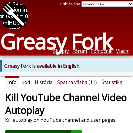
Prihlásiť sa
Greasy Fork
Skripty
Fórum
Pomocník
Viac
Greasy Fork is available in English.
Info
Kód
História
Spätná väzba (11)
Štatistika
Kill YouTube Channel Video
Autoplay
Kill autoplay on YouTube channel and user pages