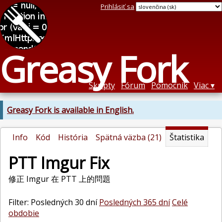
Prihlásiť sa
Greasy Fork
Skripty
Fórum
Pomocník
Viac
Greasy Fork is available in English.
Info
Kód
História
Spätná väzba (21)
Štatistika
PTT Imgur Fix
修正 Imgur 在 PTT 上的問題
Filter: Posledných 30 dní
Posledných 365 dní
Celé
obdobie