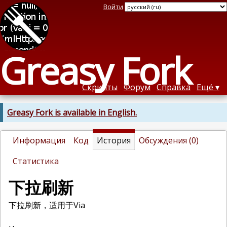
Войти
Greasy Fork
Скрипты
Форум
Справка
Ещё
Greasy Fork is available in English.
Информация
Код
История
Обсуждения (0)
Статистика
下拉刷新
下拉刷新，适用于Via