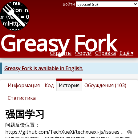
Войти
Greasy Fork
Скрипты
Форум
Справка
Ещё
Greasy Fork is available in English.
Информация
Код
История
Обсуждения (103)
Статистика
强国学习
问题反馈位置：
https://github.com/TechXueXi/techxuexi-js/issues 。 强