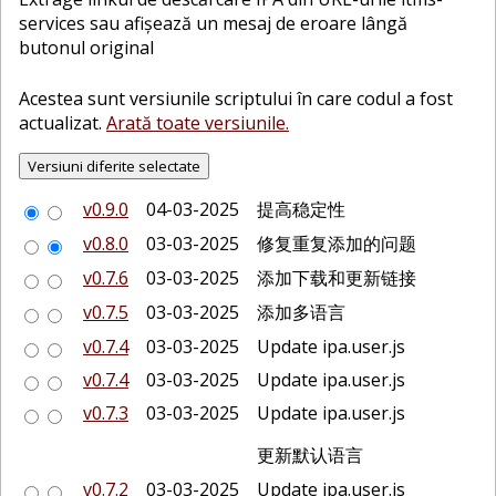
services sau afișează un mesaj de eroare lângă
butonul original
Acestea sunt versiunile scriptului în care codul a fost
actualizat.
Arată toate versiunile.
v0.9.0
04-03-2025
提高稳定性
v0.8.0
03-03-2025
修复重复添加的问题
v0.7.6
03-03-2025
添加下载和更新链接
v0.7.5
03-03-2025
添加多语言
v0.7.4
03-03-2025
Update ipa.user.js
v0.7.4
03-03-2025
Update ipa.user.js
v0.7.3
03-03-2025
Update ipa.user.js
更新默认语言
v0.7.2
03-03-2025
Update ipa.user.js