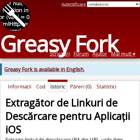
Autentificare
Greasy Fork
Scripturi
Forum
Ajutor
Mai mult
Greasy Fork is available in English.
Informații
Cod
Istoric
Păreri (0)
Statistici
Extragător de Linkuri de
Descărcare pentru Aplicații
iOS
Extrage linkul de descărcare IPA din URL-urile itms-