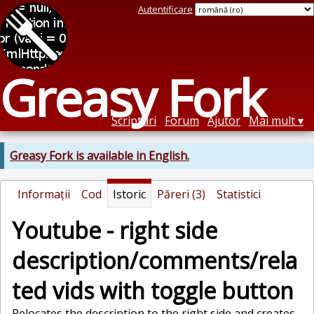
Autentificare
Greasy Fork
Scripturi
Forum
Ajutor
Mai mult
Greasy Fork is available in English.
Informații
Cod
Istoric
Păreri (3)
Statistici
Youtube - right side
description/comments/rela
ted vids with toggle button
Relocates the description to the right side and creates