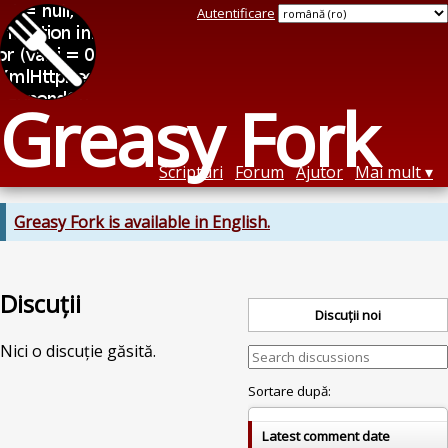
Autentificare
Greasy Fork
Scripturi
Forum
Ajutor
Mai mult
Greasy Fork is available in English.
Discuții
Discuții noi
Nici o discuție găsită.
Sortare după:
Latest comment date