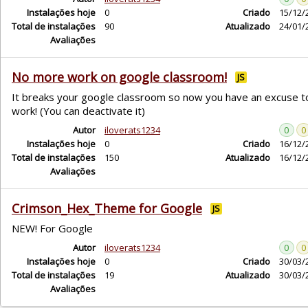
Instalações hoje
0
Criado
15/12/
Total de instalações
90
Atualizado
24/01/
Avaliações
No more work on google classroom!
JS
It breaks your google classroom so now you have an excuse t
work! (You can deactivate it)
Autor
iloverats1234
0
0
Instalações hoje
0
Criado
16/12/
Total de instalações
150
Atualizado
16/12/
Avaliações
Crimson_Hex_Theme for Google
JS
NEW! For Google
Autor
iloverats1234
0
0
Instalações hoje
0
Criado
30/03/
Total de instalações
19
Atualizado
30/03/
Avaliações