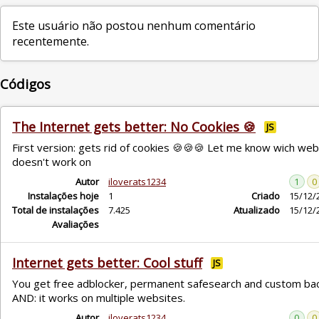
Este usuário não postou nenhum comentário
recentemente.
Códigos
The Internet gets better: No Cookies 🍪
JS
First version: gets rid of cookies 🍪🍪🍪 Let me know wich webs
doesn't work on
Autor
iloverats1234
1
0
Instalações hoje
1
Criado
15/12/
Total de instalações
7.425
Atualizado
15/12/
Avaliações
Internet gets better: Cool stuff
JS
You get free adblocker, permanent safesearch and custom ba
AND: it works on multiple websites.
Autor
iloverats1234
0
0