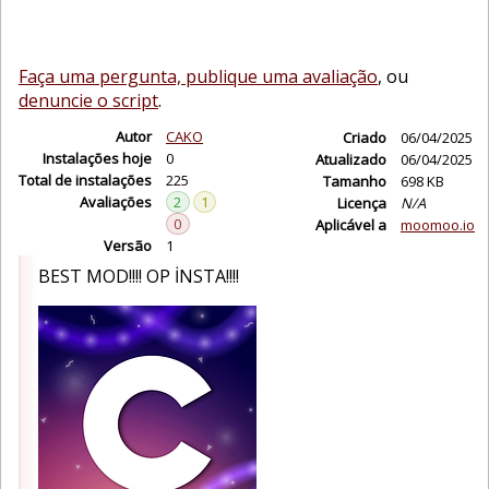
Faça uma pergunta, publique uma avaliação
, ou
denuncie o script
.
Autor
CAKO
Criado
06/04/2025
Instalações hoje
0
Atualizado
06/04/2025
Total de instalações
225
Tamanho
698 KB
Avaliações
2
1
Licença
N/A
0
Aplicável a
moomoo.io
Versão
1
BEST MOD!!!! OP İNSTA!!!!